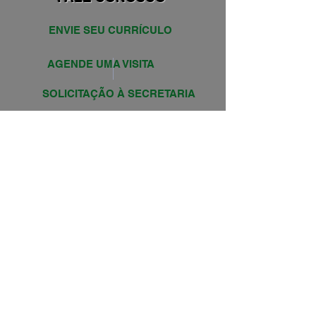
ENVIE SEU CURRÍCULO
AGENDE UMA VISITA
SOLICITAÇÃO À SECRETARIA
PROJETOS
PROJETOS 23/24
PROJETOS 24/25
Av. Prof. Cristovan dos Santos, 383
Bairro Belvedere - CEP:
30320-510
Belo Horizonte - Minas Gerais
© 1997 por Colégio Edna Roriz.