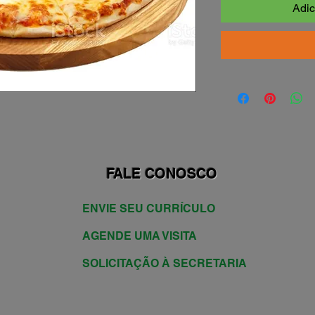
Adic
FALE CONOSCO
ENVIE SEU CURRÍCULO
AGENDE UMA VISITA
SOLICITAÇÃO À SECRETARIA