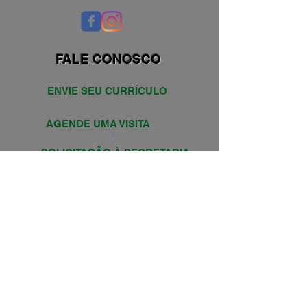
FALE CONOSCO
ENVIE SEU CURRÍCULO
AGENDE UMA VISITA
SOLICITAÇÃO À SECRETARIA
PROJETOS
PROJETOS 23/24
PROJETOS 24/25
Av. Prof. Cristovan dos Santos, 383
Bairro Belvedere - CEP:
30320-510