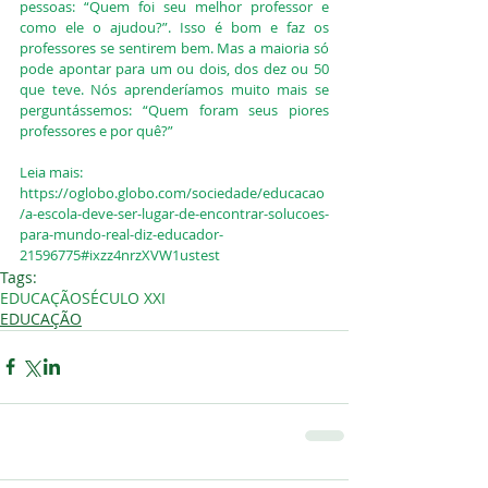
pessoas: “Quem foi seu melhor professor e 
como ele o ajudou?”. Isso é bom e faz os 
professores se sentirem bem. Mas a maioria só 
pode apontar para um ou dois, dos dez ou 50 
que teve. Nós aprenderíamos muito mais se 
perguntássemos: “Quem foram seus piores 
professores e por quê?”
Leia mais: 
https://oglobo.globo.com/sociedade/educacao
/a-escola-deve-ser-lugar-de-encontrar-solucoes-
para-mundo-real-diz-educador-
21596775#ixzz4nrzXVW1ustest 
Tags:
EDUCAÇÃO
SÉCULO XXI
EDUCAÇÃO