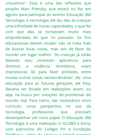
crescemos". Essa é uma das reflexões que 
propõe Marc Prensky, que estará no Rio em 
agosto para participar do evento Educação 360 
Tecnologia. A tecnologia, ele diz, deu às crianças 
uma infinidade de novas capacidades, o que fez 
com que elas se tornassem muito mais 
empoderadas do que no passado. Os fins 
educacionais devem mudar: não se trata mais 
de buscar boas notas, mas sim de fazer do 
mundo um lugar melhor. “As crianças já estão 
fazendo isso: inventam aplicativos para 
diminuir a violência doméstica, usam 
impressoras 3D para fazer próteses, entre 
muitas outras coisas extraordinárias”, diz. Uma 
educação para as futuras gerações, ele frisa, 
deveria ser focada em realizações assim, ou 
seja, na busca por soluções de problemas do 
mundo real. Para tanto, são necessários novo 
currículo, nova perspectiva no uso da 
tecnologia, professores que precisam 
desempenhar um novo papel. O Educação 360 
Tecnologia é uma realização O GLOBO e Extra, 
com patrocínio do Colégio PH e Fundação 
Telefônica, apoio da Unesco e Unicef, parceria 