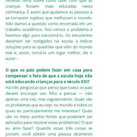
reflexão seria sobre como fazer com que as 
crianças fossem mais educadas nesta 
vizinhança. É assim que ajudamos as pessoas a 
se tornarem sujeitos que melhoram o mundo. 
Não damos a questão como encerrada em um 
trabalho acadêmico. Nós vemos o problema e 
fazemos algo para solucioná-lo. Os estudantes 
deveriam ser instigados na escola a indicar 
soluções para as questões que vêm do mundo 
real e, assim, torná-lo um lugar melhor, diz o 
autor - 
O que os pais podem fazer em casa para 
compensar o fato de que a escola hoje não 
está educando crianças para o século XXI?
Há três perguntas que penso que todos os pais 
devem encorajar seu filho a pensar — não 
apenas uma vez, mas regularmente. Quais são 
os problemas que eu vejo no mundo e sobre os 
quais eu particularmente me interesso? Quais 
são os meus pontos fortes que poderiam ser 
aplicados para resolver esses problemas? O que 
eu amo fazer? Quando essas três coisas se 
juntam, você obtém uma pessoa altamente 