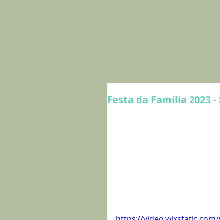
Festa da Família 2023 -
https://video.wixstatic.com