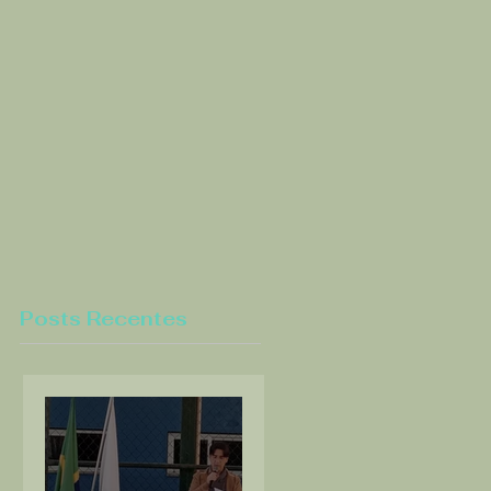
Posts Recentes