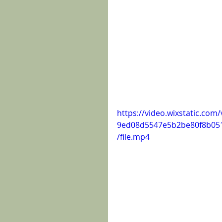
https://video.wixstatic.com
9ed08d5547e5b2be80f8b05
/file.mp4