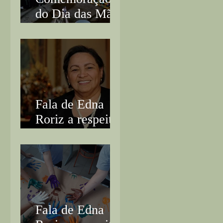
do Dia das Mães
- 16/05/25
Fala de Edna
Roriz a respeito
do Bullying
parte 2
Fala de Edna