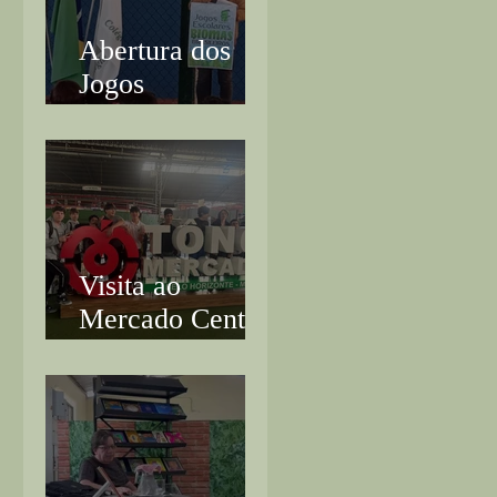
Abertura dos
Jogos
Interclasses -
Homenagem ao
Biomas
Brasileiros
Visita ao
Mercado Central
de BH