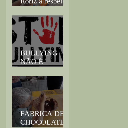
Roriz a respeito
do Bullying
Parte 1
BULLYING
NÃO É
BRINCADEIRA
- Atividade de
Inglês - 1ª série
E. Médio
FÁBRICA DE
CHOCOLATES