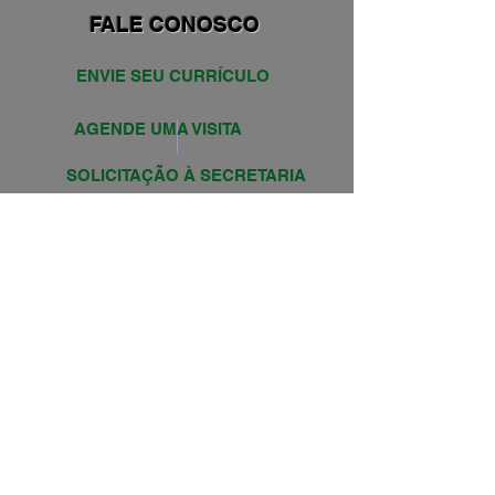
FALE CONOSCO
ENVIE SEU CURRÍCULO
AGENDE UMA VISITA
SOLICITAÇÃO À SECRETARIA
PROJETOS
PROJETOS 23/24
PROJETOS 24/25
Av. Prof. Cristovan dos Santos, 383
Bairro Belvedere - CEP:
30320-510
Belo Horizonte - Minas Gerais
© 1997 por Colégio Edna Roriz.